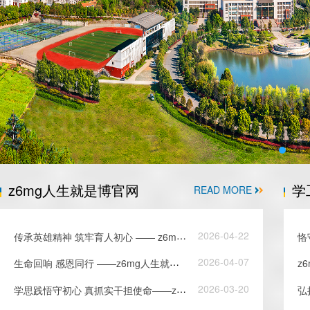
z6mg人生就是博官网
学
READ MORE
传
承英雄精神 筑牢育人初心 —— z6mg人生就是博组织观看《花...
2026-04-22
恪
生
命回响 感恩同行 ——z6mg人生就是博隆重举行清明节追思活动
2026-04-07
学
思践悟守初心 真抓实干担使命——z6mg人生就是博《习近平关...
2026-03-20