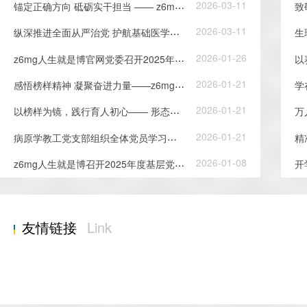
锚
定正确方向 砥砺实干担当 —— z6mg人生就是博召开树立和践...
2026-03-11
纵
深推进全面从严治党 护航基础医学高质量发展 —— 基础...
2026-03-11
z
6mg人生就是博官网党委召开2025年度民主生活会
2026-01-26
感
悟榜样精神 凝聚奋进力量——z6mg人生就是博员工党支部组织...
2026-01-21
以
榜样为镜，践行育人初心—— 形态学教工党支部深入学习...
2026-01-21
病
原学教工党支部组织全体党员学习《榜样10》先进事迹
2026-01-21
z
6mg人生就是博召开2025年度基层党组织书记抓党建述职评议会
2026-01-08
友情链接
Link