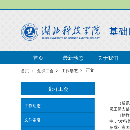
首页
最新动态
关于我们
>
>
> 正文
首页
党群工会
工作动态
党群工会
（通讯
工作动态
员工党支部
《榜样
文件索引
中，“麦爸
脉戍守家国