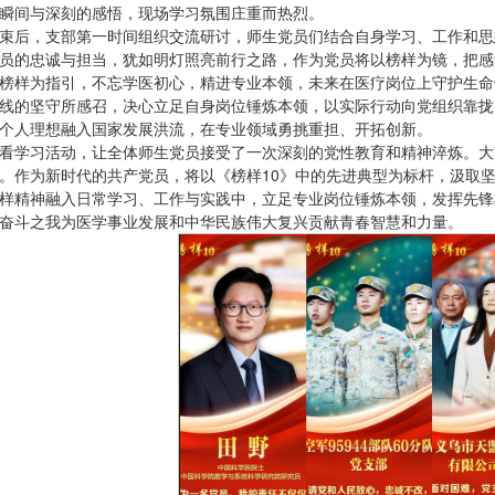
瞬间与深刻的感悟，现场学习氛围庄重而热烈。
束后，支部第一时间组织交流研讨，师生党员们结合自身学习、工作和思
员的忠诚与担当，犹如明灯照亮前行之路，作为党员将以榜样为镜，把感
榜样为指引，不忘学医初心，精进专业本领，未来在医疗岗位上守护生命
线的坚守所感召，决心立足自身岗位锤炼本领，以实际行动向党组织靠拢。
个人理想融入国家发展洪流，在专业领域勇挑重担、开拓创新。
看学习活动，让全体师生党员接受了一次深刻的党性教育和精神淬炼。大
。作为新时代的共产党员，将以《榜样10》中的先进典型为标杆，汲取
样精神融入日常学习、工作与实践中，立足专业岗位锤炼本领，发挥先锋
奋斗之我为医学事业发展和中华民族伟大复兴贡献青春智慧和力量。