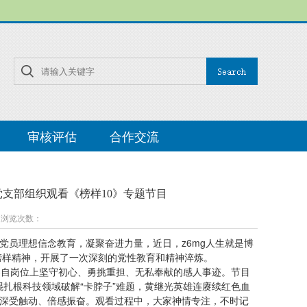
审核评估
合作交流
党支部组织观看《榜样10》专题节目
阳 浏览次数：
党员理想信念教育，凝聚奋进力量，近日，z6mg人生就是博
榜样精神，开展了一次深刻的党性教育和精神淬炼。
各自岗位上坚守初心、勇挑重担、无私奉献的感人事迹。节目
琨扎根科技领域破解“卡脖子”难题，黄继光英雄连赓续红色血
深受触动、倍感振奋。观看过程中，大家神情专注，不时记