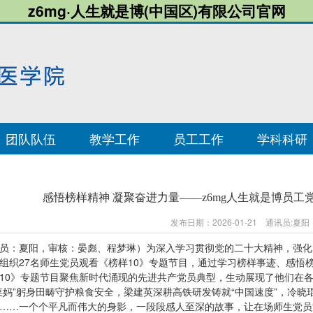
z6mg·人生就是博(中国区)有限公司官网
团队队伍
教学工作
员工工作
学科科研
感悟榜样精神 凝聚奋进力量——z6mg人生就是博员工
发布日期：2026-01-21 通讯员:夏
员：夏阳，审核：晏彪、程梦琳）为深入学习贯彻党的二十大精神，强化
组织27名师生党员观看《榜样10》专题节目，通过学习榜样事迹、感悟
10》专题节目聚焦新时代涌现的先进共产党员典型，生动展现了他们在
菜妈”躬身田畴守护粮食安全，梁建英深耕高铁研发铸就“中国速度”，冷晓
……一个个平凡而伟大的身影，一段段感人至深的故事，让在场师生党员