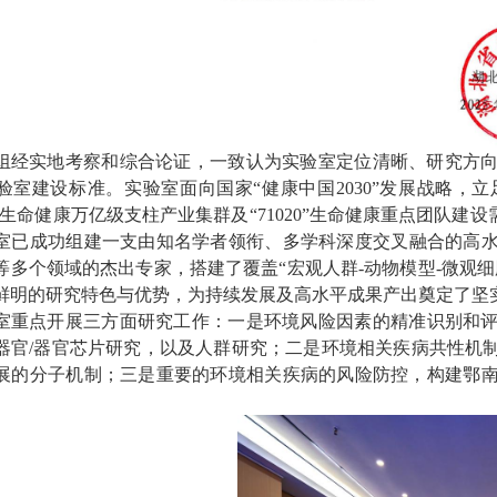
组经实地考察和综合论证，一致认为实验室定位清晰、研究方
验室建设标准。实验室
面向
国家
“健康中国2030”
发展战略
，立
”生命健康万亿级支柱产业集群及“
71020
”生命健康重点团队建设
室已成功组建一支由知名学者领衔、多学科深度交叉融合的高
等多个领域的杰出专家，搭建了覆盖“宏观人群
-
动物模型
-
微观细
鲜明的研究特色与优势，为持续发展及高水平成果产出奠定了坚
室
重点开展三方面研究工作：一是环境风险因素的精准识别和
器官/器官芯片研究，以及人群研究；二是环境相关疾病共性机
展的分子机制；三是重要的环境相关疾病的风险防控，构建鄂