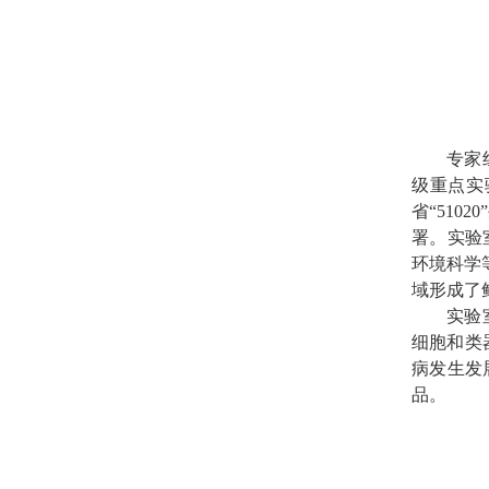
专家
级重点实
省“
51020
署。
实验
环境科学
域形成了
实验
细胞和类
病发生发
品。