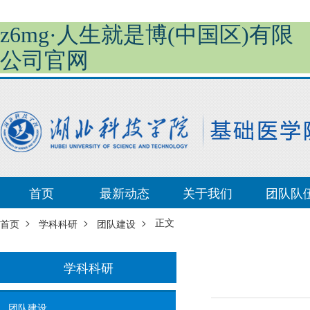
z6mg·人生就是博(中国区)有限
公司官网
首页
最新动态
关于我们
团队队
>
>
> 正文
首页
学科科研
团队建设
学科科研
团队建设