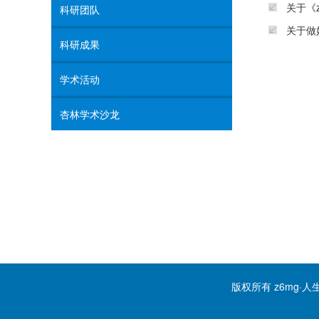
关于《
科研团队
关于做
科研成果
学术活动
杏林学术沙龙
版权所有 z6mg·