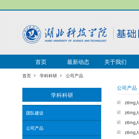
首页
最新动态
关于我们
>
>
首页
学科科研
公司产品
公司产品
学科科研
z6m
z6m
团队建设
z6m
公司产品
z6m