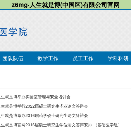
z6mg·人生就是博(中国区)有限公司官网
团队队伍
教学工作
员工工作
学科科研
g人生就是博举办实验室管理与安全培训会
g人生就是博举行2022届硕士研究生毕业论文答辩会
g人生就是博举办2016届药学硕士研究生论文答辩会
g人生就是博官网2016届硕士研究生学位论文答辩安排 （基础医学组）