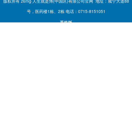
版权所有 z6mg·人生就是博(中国区)有限公司官网 地址：咸宁大道88
号，医药楼1栋、2栋 电话：0715-8151051
手机版