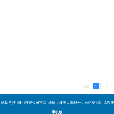
上页
1
下页
人生就是博(中国区)有限公司官网 地址：咸宁大道88号，医药楼1栋、2栋 电话：0
手机版