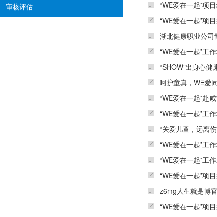
“WE爱在一起”项
审核评估
“WE爱在一起”项
湖北健康职业公司青
“WE爱在一起”工
“SHOW”出身心
呵护童真，WE爱
“WE爱在一起”赴
“WE爱在一起”工
“关爱儿童，远离伤
“WE爱在一起”工
“WE爱在一起”工
“WE爱在一起”
z6mg人生就是博
“WE爱在一起”项