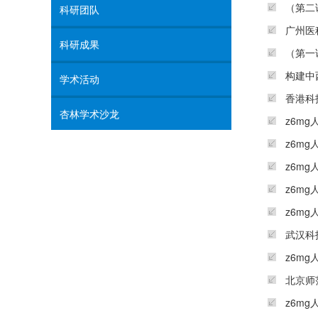
（第二
科研团队
广州医
科研成果
（第一
构建中
学术活动
香港科
杏林学术沙龙
z6m
z6m
z6m
z6m
z6m
武汉科
z6m
北京师
z6m