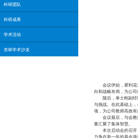
科研团队
科研成果
学术活动
杏林学术沙龙
会议伊始，瞿利花
向和战略布局，为公司
随后，单士刚副经
与挑战。在此基础上，
项，为公司教师高效有
会议最后，与会教
量汇聚了集体智慧。
本次启动会的召开
力争在新一年的基金项