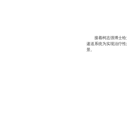
接着柯志强博士给
递送系统为实现治疗性
景。