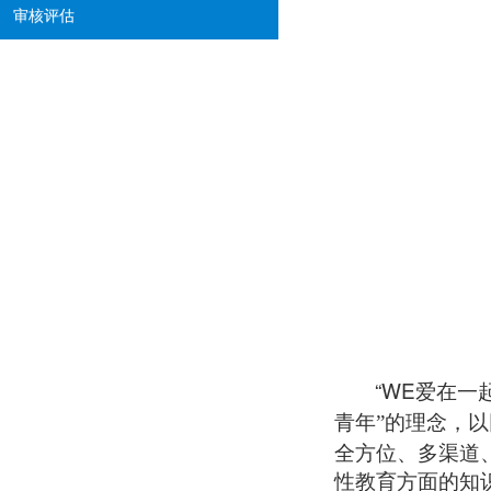
审核评估
“
WE爱在一
以
青年”的理念，
全方位、多渠道
性教育方面的知