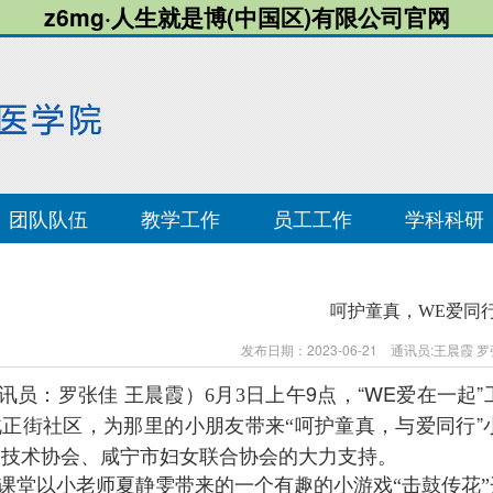
z6mg·人生就是博(中国区)有限公司官网
团队队伍
教学工作
员工工作
学科科研
呵护童真，WE爱同
发布日期：2023-06-21 通讯员:王晨霞
9点，“WE爱在一
讯员：罗张佳
王晨霞）6月3日上午
北正街
呵护童真，与爱同行”
社区，为那里的小朋友带来“
技技术协会、咸宁市妇女联合协会的大力支持。
课堂以小老师夏静雯带来的一个有趣的小游戏“击鼓传花