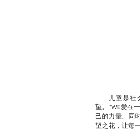
儿童是社
望。
“
爱在
WE
己的力量。同时
望之花，让每