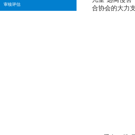
审核评估
合协会的大力