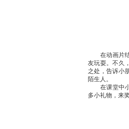
在动画片
友玩耍。不久
之处，告诉小
陌生人。
在课堂中
多小礼物，来