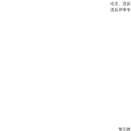
论文、违反
违反评审专
警示教