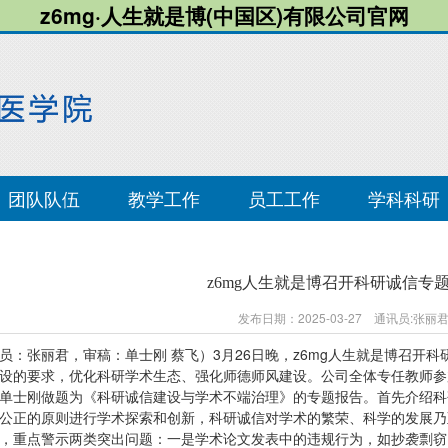
z6mg·人生就是博(中国区)有限公司官网
团队队伍
教学工作
员工工作
学科科研
z6mg人生就是博召开科研诚信专
发布日期：2025-03-27 通讯员:张
员：张丽君，审稿：单士刚 蔡飞）3月26日晚，z6mg人生就是博召开
设的要求，优化科研学术生态、强化师德师风建设。公司全体专任教师参
单士刚做题为《科研诚信建设与学术不端治理》的专题报告。首先介绍科
公正的原则进行学术探索和创新，科研诚信对学术的繁荣、科学的发展乃
，重点警示两类突出问题：一是学术论文发表中的违规行为，如抄袭剽窃