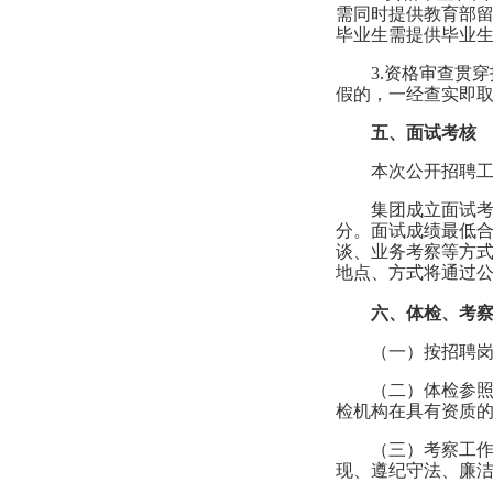
需同时提供教育部
毕业生需提供毕业
3.
资格审查贯穿
假的，一经查实即
五、面试考核
本次公开招聘工
集团成立面试
分。面试成绩最低
谈、业务考察等方
地点、方式将通过
六、体检、考
（一）按招聘
（二）体检参
检机构在具有资质
（三）考察工
现、遵纪守法、廉