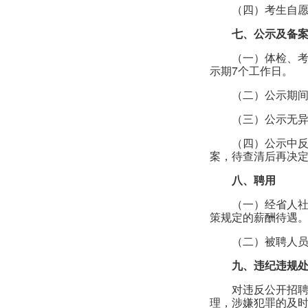
（四）考生自
七、公示及备
（一）体检、考
7
示期
个工作日。
（二）公示期间
（三）公示无
（四）公示中
案，待查清后再决
八、聘用
（一）经省人
策规定的薪酬待遇
（二）被聘人
九、违纪违规
对违反公开招
理，涉嫌犯罪的及