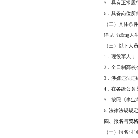
5
．具有正常履
6
．具备岗位所
（二）具体条
详见《z6mg
（三）以下人
1
．现役军人；
2
．全日制高校
3
．涉嫌违法违
4
．在各级公务
5
．按照《事业
6.
法律法规规
四、报名与资
（一）报名时