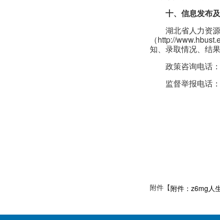
十、信息发布
湖北省人力资
http://www.hbust.
（
知、录取情况、结
政策咨询电话
监督举报电话
附件【
附件：z6mg人