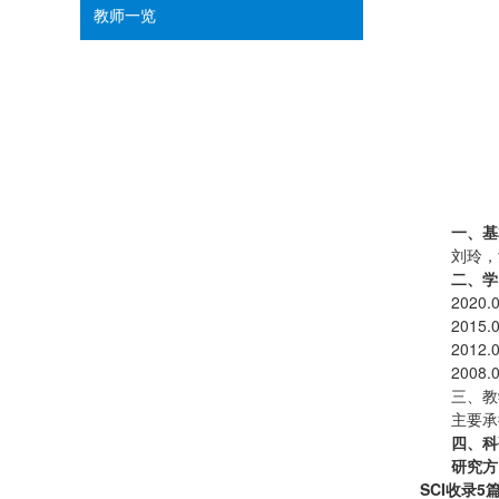
教师一览
一、基
刘玲，
二、学
2020
201
2012
2008
三、教
主要承
四、科
研究方
SCI收录5