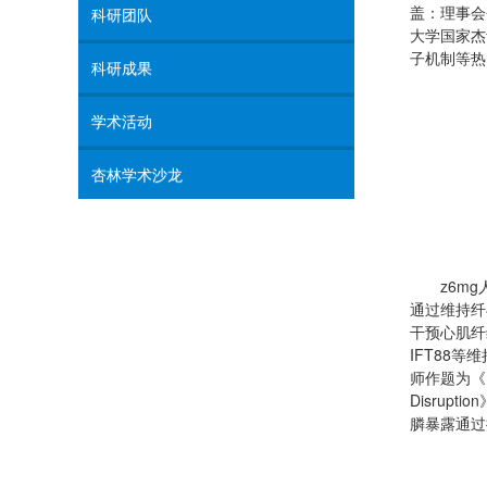
盖：理事会
科研团队
大学国家杰
子机制等热
科研成果
学术活动
杏林学术沙龙
z6m
通过维持纤
干预心肌纤
IFT88
师作题为《Pheno
Disru
膦暴露通过