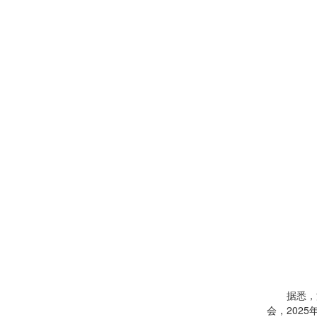
据悉，
会，202