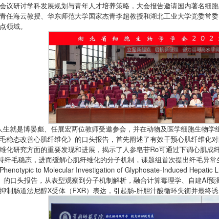
会议研讨学科发展规划与青年人才培养策略，大会报告邀请国内著名细胞
青任海云教授、华东师范大学国家杰青李超教授和湖北工业大学党委常委
点领域。
g人生就是博晏彪、任展宏两位教师受邀参会，并在动物及医学细胞生物学
毛稳态改善心肌纤维化》的口头报告，首先阐述了有效干预心肌纤维化对
维化研究方面的重要发现和进展，揭示了人参皂苷Ro可通过下调心肌成纤维细胞纤毛
等维持纤毛稳态，进而缓解心肌纤维化的分子机制，课题组首次提出纤毛异
typic to Molecular Investigation of Glyphosate-Induced Hepatic Lip
ption》的口头报告，从表型观察到分子机制解析，融合计算毒理学、自建
抑制肠道法尼醇X受体（FXR）表达，引起肠-肝胆汁酸循环失衡并最终