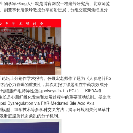
生物学家z6mg人生就是博官网院士桂建芳研究员、北京师范
、副董事长唐景峰教授分享前沿进展，分组交流聚焦细胞分
组论坛上分别作学术报告。任展宏老师作了题为《人参皂苷Ro
防治心力衰竭的重要性，其次汇报了课题组在中药功效成分
特异性蛋白polycystin-1（PC1）、KIF3A和
常生长是心肌纤维化发生和发展过程中的重要驱动机制。晏彪老
id Dysregulation via FXR-Mediated Bile Acid Axis
AI预测模型、组学技术等多学科交叉方法，揭示环境相关剂量草甘
诱发肝脏脂质代谢紊乱的分子机制。