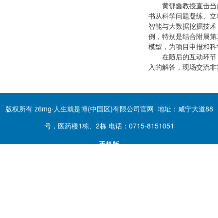
黄郁鑫教授直击当
书从科学问题凝练、立
智能与大数据挖掘技术
例，特别是结合附属第
模型，为项目申报和科
在随后的互动环节
入的解答，现场交流非
版权所有 z6mg·人生就是博(中国区)有限公司官网 地址：咸宁大道88
号，医药楼1栋、2栋 电话：0715-8151051
手机版