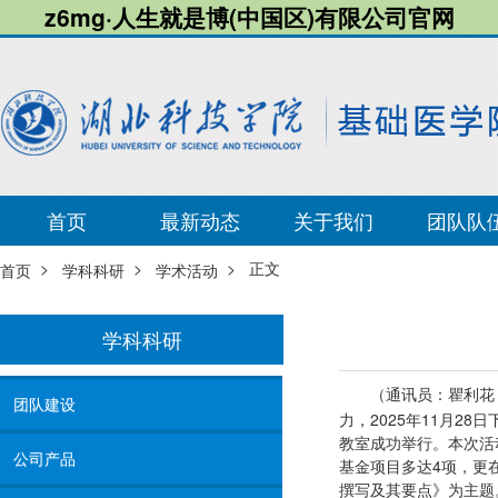
z6mg·人生就是博(中国区)有限公司官网
首页
最新动态
关于我们
团队队
>
>
> 正文
首页
学科科研
学术活动
学科科研
（通讯员：瞿利花
团队建设
力，2025年11月2
教室成功举行。本次活
公司产品
基金项目多达4项，更
撰写及其要点》为主题