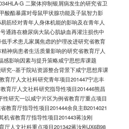
Q034HLA-G 二聚体抑制银屑病发生的研究省卫
邻苯二甲酸酯暴露对母鼠甲状腺功能及子鼠智力影
075易筋经对青年人身体机能的影响及在青年人
CβⅡ信号通路在糖尿病大鼠心肌缺血再灌注损伤中
26降低手术患儿家属焦虑的护理改进研究省教育
咸宁市精神病患者生活质量影响的研究省教育厅人
人员幸福感影响因素与提升策略咸宁思想库课题
务职 能研究--基于院站资源整合背景下咸宁思想库课
究省教育厅人文社科研究青年项目201447宁志丰
省教育厅人文社科研究指导性项目201446熊昌
康公平性研宄一以咸宁片区为例省教育厅重点项目
省教育厅指导性项目201444余良主B2014021
其机省教育厅指导性项目201443蒋汝刚
人文社科重点项目201342蒋汝刚JX6B98