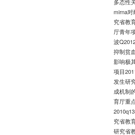
多态性关
mirn
究省教育
厅青年项
波Q20
抑制贫血
影响极其
项目20
发生研究
成机制的
育厅重点
2010
究省教育
研究省教