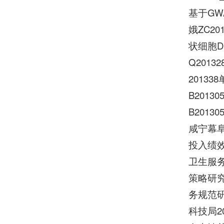
基于GW
娥ZC2
状细胞D
Q201
2013
B201
B201
咸宁幕
投入绩效
卫生服务
策略研究
务规范
科技局2