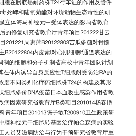
瘤肝细胞在膀胱癌耐药株T24行车证的作用及管件
22803毒死崥和陆氰菊酯对环境动物生态毒性的研
度对乳鼠立体海马神经元中受体表达的影响省教育
血管损伤后的修复研究省教育厅青年项目201222甘云
201221周惠萍B20122803苦瓜多糖对骨髓
20122804内皮素i对心肌细胞if通道表达的
3痛觉调制的细胞和分子机制省高校中青年团队计划
备，及其在体内诱导自身反应性T细胞耐受防治RA的
不同浓度不同类别化疗药细胞株T24的构建及其形
于树突状细胞多价DNA疫苗日本血吸虫感染作用省教
与致病因素研究省教育厅B类项目201014杨春艳
年项目201013陈子敏T200910卫生政策研
802中脑神经元干细胞转基因治疗帕金森病的实验
进城务工人员艾滋病防治与行为干预研究省教育厅重