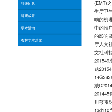
(EMT
科研团队
生厅卫生
科研成果
响的机理
中的推广
学术活动
的影响及
杏林学术沙龙
厅人文社
文社科指
2015
题201
14G3
娥D20
2014
川芎嗪对
13d1