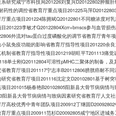
系研究咸宁市科技局201226刘复兴D20122802肿
a对耐药性的调控省教育厅重点项目201225马萍D201
厅重点项目201224陈拥斌Q20122801不同糖浓
目201223李敏才Q20122804Xcrr+bmscs参与
122806外流对tau蛋白过度磷酸化的调节省教育厅青年项目
小鼠免疫功能的影响省教育厅指导性项目201220余良主B
机制省教育厅指导性项目201219胡旺平T20111
1118单士刚Q20112804可溶性pMHC二聚体的制
省教育厅项目201117宁志丰B20112806膀胱癌耐
研究省教育厅项目201116沈定文D20102801基
项目201015杨春艳B20102805阳新县大骨节病病情
q133阳新县大骨节病病情与致病因素研究省教育厅人文社科青
厅高校优秀中青年团队项目200912丁继固D20092
育厅重点项目200911范杉D20092805咸宁地区