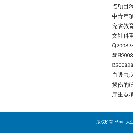
点项目2
中青年项
究省教育
文社科重
Q200
琴B20
B200
血吸虫病
损伤的研
厅重点项
版权所有 z6mg·