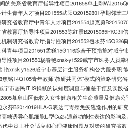
)之间的关系省教育厅指导性项目201656单士刚WJ2015
计生青年人才项目201555武阳Q20152801孕期
研究省教育厅中青年人才项目201554赵克勇B2015
省教育厅指导性项目201553陈红霞B2015085PK
机制研究省教育厅指导性项目201552包永芬15Q2
科青年项目201551孟巍15G116综合干预措施对
导性项目201550杨春艳xnsk-y1529咸宁市医务
49袁 艳xnsk-y1526咸宁市基层计生服务机构公共服
548焦铭14Q105青年教师“教研共同体”模式的策略研
63咸宁市居民IT IS捐献的认知度调查与偏差干预及实践
142805幕阜山区低收入女性健康相关生命质量及健
45包永芬B2014019HLA-G表达与胃癌免疫逃逸作用的研究
高糖诱导心肌细胞L-型Ca2+通道功能性表达的影响及
10当代中员工社会适应和心理健康问题及对策的研究省教育厅