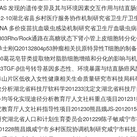
AS 发现的遗传变异及其与环境因素交互作用与结直肠癌
012-10湖北省县乡村医疗服务协作机制研究省卫生厅卫生政策
NA 多价疫苗抗血吸虫感染机制研究省卫生厅血吸虫病防
32803Rho/Rock通路在高糖状态下肾小管上皮细胞
38单士刚Q20132804p53肿瘤相关抗原特异性T细胞的
3050葛花皂苷类提取物对脂肪细胞增殖和分化的影响与机
3053TGF-β信号转导基因多态性、环境暴露与结直肠癌
阜山片区低收入女性健康相关生命质量研究市科技局科研
分析湖北省科技厅软科学201233沈定文湖北省科技厅自然
均等化实现途径分析教育厅人文社科重点项目201231熊
教育厅人文社科指导性项目201230熊昌娥JS-201
研究湖北省人口和计划生育委员会201229陈子敏咸
01228熊昌娥咸宁市乡村医院协调机制研究咸宁市科技