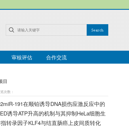
审核评估
合作交流
项目
 浏览次数：
2miR-191在顺铂诱导DNA损伤应激反应中的
MED诱导ATP升高的机制与其抑制HeLa细胞生
8锌指转录因子KLF4与结直肠癌上皮间质转化