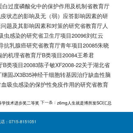
r样tau蛋白过度磷酸化中的保护作用及机制省教育厅
机体免疫状态的影响及无（弱）应答影响因素的研
理健康问题及其影响因素和对策的研究省教育厅人
血吸虫感染的研究省卫生厅项目20096刘红云
导抗乳腺癌研究省教育厅青年项目20085朱晓
癫痫的机理省教育厅B类项目20084王希君
类项目20083陈子敏XF2008-22关于湖北省
继固JX3B35神经干细胞转基因治疗缺血性脑
以秒对血吸虫感染的保护性免疫作用的研究省教育
下一条：
省科学技术进步奖二等奖
z6mg人生就是博所发SCI汇总
715-8151051