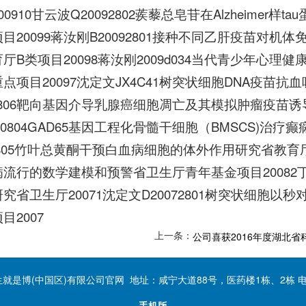
00910甘云波Q20092802蒺藜总皂苷在Alzheime
目20099蒋汝刚B20092801接种不同乙肝疫苗对
厅B类项目20098蒋汝刚2009d034当代青少年心
点项目20097沈定文JX4C41树突状细胞DNA疫苗抗
82806靶向基因介导乳腺癌细胞凋亡及其模拟肿瘤疫苗诱
080804GAD65基因工程化骨髓干细胞（BMSCS)治疗
82805竹叶总黄酮干预白血病细胞的体外作用研究省教育厅B
流行的数学建模和预警省卫生厅青年基金项目20082丁
究省卫生厅20071沈定文D20072801树突状细胞
目2007
上一条：
公司喜获2016年度湖北
人生就是博(中国区)有限公司官网 地址：咸宁大道88号，医药楼1栋、2栋 电话：0