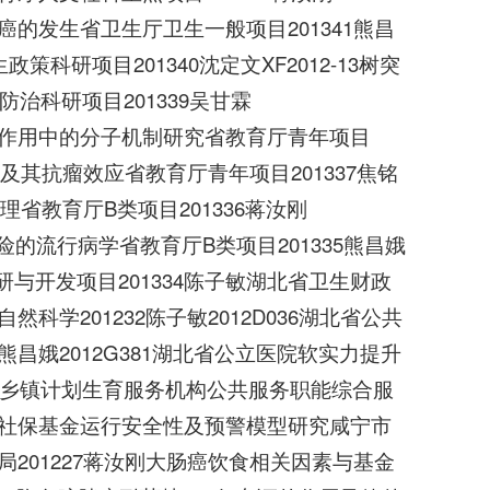
的发生省卫生厅卫生一般项目201341熊昌
科研项目201340沈定文XF2012-13树突
治科研项目201339吴甘霖
转分化作用中的分子机制研究省教育厅青年项目
制备及其抗瘤效应省教育厅青年项目201337焦铭
理省教育厅B类项目201336蒋汝刚
风险的流行病学省教育厅B类项目201335熊昌娥
与开发项目201334陈子敏湖北省卫生财政
科学201232陈子敏2012D036湖北省公共
昌娥2012G381湖北省公立医院软实力提升
2015乡镇计划生育服务机构公共服务职能综合服
宁市社保基金运行安全性及预警模型研究咸宁市
局201227蒋汝刚大肠癌饮食相关因素与基金