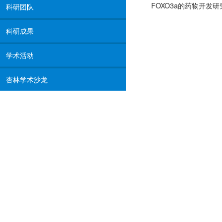
FOXO3a的药物开
科研团队
科研成果
学术活动
杏林学术沙龙