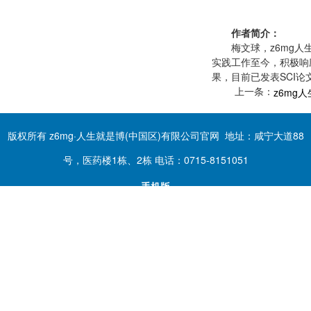
作者简介：
梅文球，z6mg
实践工作至今，积极响
果，目前已发表SCI
上一条：
z6mg
版权所有 z6mg·人生就是博(中国区)有限公司官网 地址：咸宁大道88
号，医药楼1栋、2栋 电话：0715-8151051
手机版