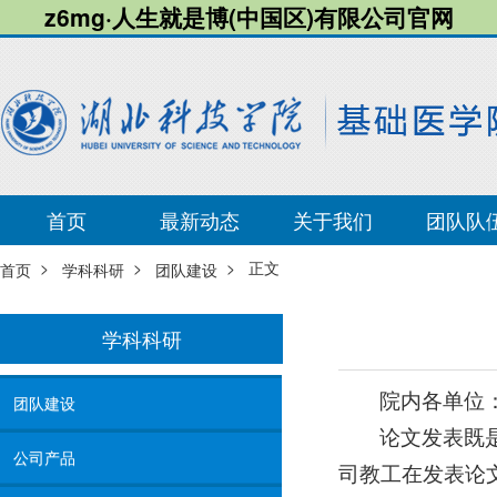
z6mg·人生就是博(中国区)有限公司官网
首页
最新动态
关于我们
团队队
>
>
> 正文
首页
学科科研
团队建设
学科科研
院内各单位
团队建设
论文发表既
公司产品
司教工在发表论