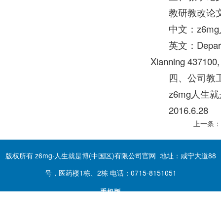
教研教改论
中文：z6mg
英文：Departmen
Xianning 437100, 
四、公司教
z6mg人生
2016.6.28
上一条：
版权所有 z6mg·人生就是博(中国区)有限公司官网 地址：咸宁大道88
号，医药楼1栋、2栋 电话：0715-8151051
手机版