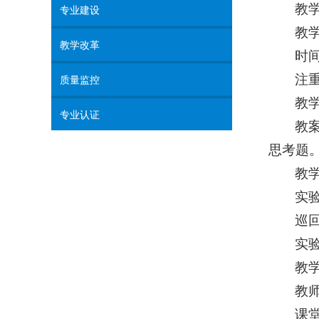
教
专业建设
教
教学改革
时
注重
质量监控
教
专业认证
教
思考题。
教
实
巡
实
教
教
课