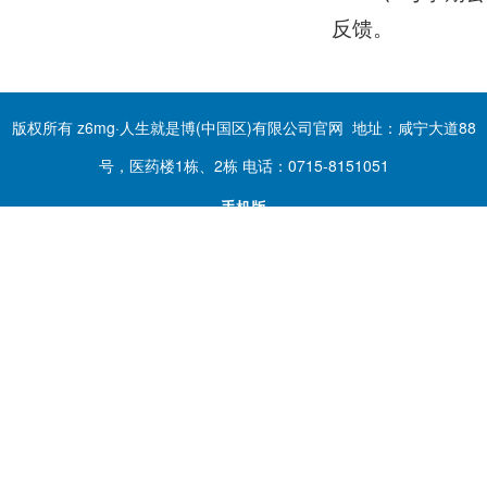
反馈。
版权所有 z6mg·人生就是博(中国区)有限公司官网 地址：咸宁大道88
号，医药楼1栋、2栋 电话：0715-8151051
手机版