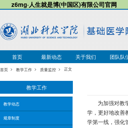
z6mg·人生就是博(中国区)有限公司官网
首页
最新动态
关于我们
团队队
>
>
> 正文
首页
教学工作
质量监控
教学工作
为加强对教
教学动态
学，更好地改善
规章制度
学第一线，强化