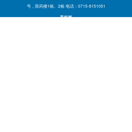
号，医药楼1栋、2栋 电话：0715-8151051
手机版