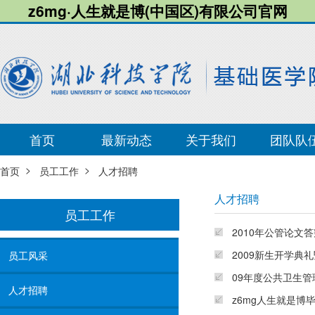
z6mg·人生就是博(中国区)有限公司官网
首页
最新动态
关于我们
团队队
>
>
首页
员工工作
人才招聘
人才招聘
员工工作
2010年公管论文
2009新生开学典
员工风采
09年度公共卫生
人才招聘
z6mg人生就是博