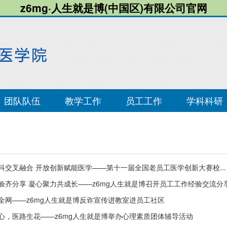
z6mg·人生就是博(中国区)有限公司官网
团队队伍
教学工作
员工工作
学科科研
科交叉融合 开放创新赋能医学——第十一届全国老员工医学创新大赛校...
验齐分享 凝心聚力共成长——z6mg人生就是博召开员工工作经验交流分
全网——z6mg人生就是博反诈宣传进教室进员工社区
心，医路生花——z6mg人生就是博举办心理素质团体辅导活动