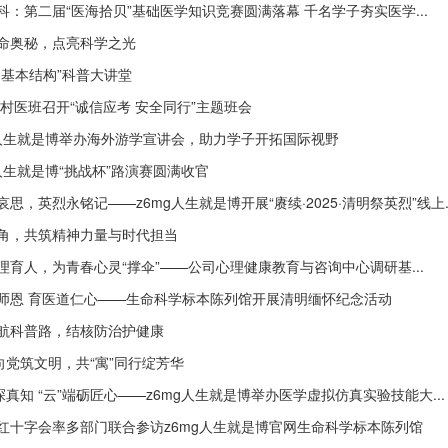
科：第二届“医海拾贝”基础医学知识竞赛圆满落幕 千名学子夯实医学...
命奥秘，点亮科学之光
的基本结构”科普大讲堂
2级村医班召开“诚信应考 安全同行”主题班会
g人生就是博举办海外游学宣讲会，助力学子开拓国际视野
g人生就是博“挑战杯”路演赛圆满收官
思，英烈永铭记——z6mg人生就是博开展“赓续·2025·清明祭英烈”线上..
角，共筑精神力量与时代担当
理育人，为青春心灵“撑伞”——公司心理健康教育与咨询中心调研基...
师恩 育医道仁心——生命科学标本陈列馆开展清明缅怀纪念活动
航科普路，结核防治护健康
心向党筑文明，共“寓”同行绽芳华
”探真知 “云”端砺匠心——z6mg人生就是博举办医学虚拟仿真实验技能大...
红十字会率多部门联合参访z6mg人生就是博官网生命科学标本陈列馆