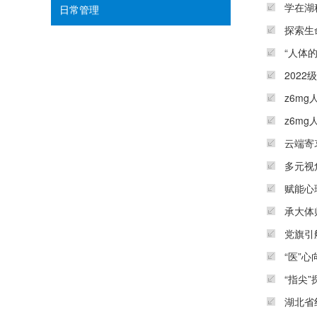
学在湖
日常管理
探索生
“人体
202
z6m
z6m
云端寄哀
多元视
赋能心
承大体
党旗引
“医”
“指尖
湖北省