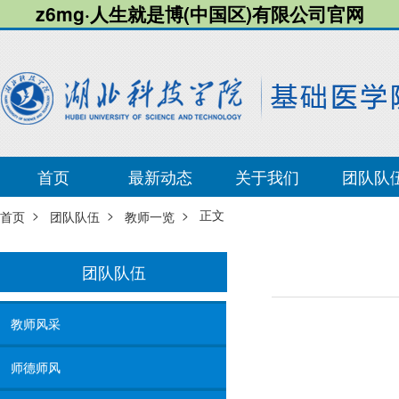
z6mg·人生就是博(中国区)有限公司官网
首页
最新动态
关于我们
团队队
>
>
> 正文
首页
团队队伍
教师一览
团队队伍
教师风采
师德师风