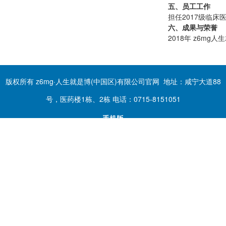
五、员工工作
担任2017级临床
六、成果与荣誉
2018年 z6m
版权所有 z6mg·人生就是博(中国区)有限公司官网 地址：咸宁大道88
号，医药楼1栋、2栋 电话：0715-8151051
手机版