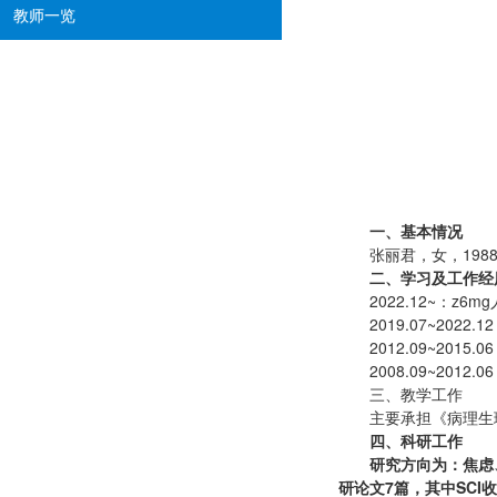
教师一览
一、基本情况
张丽君，女，19
二、学习及工作经
2022.12~：z6
2019.07~20
2012.09~201
2008.09~201
三、教学工作
主要承担《病理生
四、科研工作
研究方向为：焦虑
研论文7篇，其中SCI