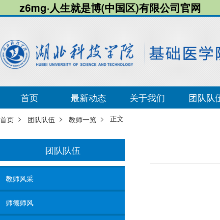
z6mg·人生就是博(中国区)有限公司官网
首页
最新动态
关于我们
团队队
>
>
> 正文
首页
团队队伍
教师一览
团队队伍
教师风采
师德师风