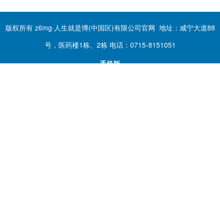
版权所有 z6mg·人生就是博(中国区)有限公司官网 地址：咸宁大道88
号，医药楼1栋、2栋 电话：0715-8151051
手机版