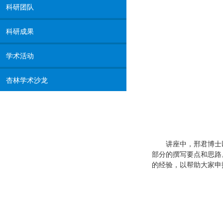
科研团队
科研成果
学术活动
杏林学术沙龙
讲座中，邢君博士
部分的撰写要点和思路
的经验，以帮助大家申