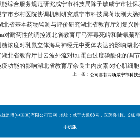
职能综合服务规范研究咸宁市科技局陈子敏咸宁市社保
咸宁市乡村医院协调机制研究咸宁市科技局蒋汝刚大肠
 湖北省基本药物监测与评价研究湖北省教育厅刘复兴肿
irna对耐药性的调控湖北省教育厅马萍毒死崥和陆氰
糖浓度对乳鼠立体海马神经元中受体表达的影响湖北省教育
究湖北省教育厅甘云波外流对tau蛋白过度磷酸化的调
免疫功能的影响湖北省教育厅余良主内皮素i对心肌细胞
上一条：
公司喜获两项咸宁市科技
人生就是博(中国区)有限公司官网 地址：咸宁大道88号，医药楼1栋、2栋 电话：0
手机版