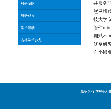
共服务
科研团队
熊昌娥
科研成果
技大学
管件m
学术活动
拥斌不同
杏林学术沙龙
修复研
血小鼠
版权所有 z6mg·