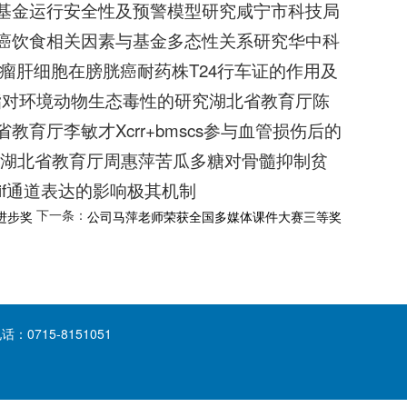
基金运行安全性及预警模型研究咸宁市科技局
癌饮食相关因素与基金多态性关系研究华中科
瘤肝细胞在膀胱癌耐药株T24行车证的作用及
菊酯对环境动物生态毒性的研究湖北省教育厅陈
厅李敏才Xcrr+bmscs参与血管损伤后的
节湖北省教育厅周惠萍苦瓜多糖对骨髓抑制贫
if通道表达的影响极其机制
下一条：
进步奖
公司马萍老师荣获全国多媒体课件大赛三等奖
715-8151051