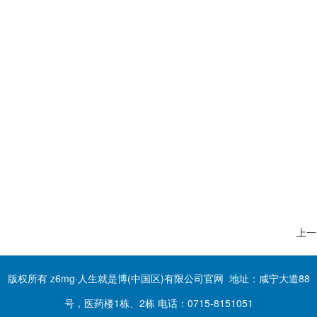
上一
版权所有 z6mg·人生就是博(中国区)有限公司官网 地址：咸宁大道88
号，医药楼1栋、2栋 电话：0715-8151051