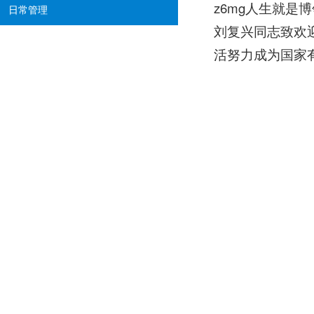
z6mg人生就
日常管理
刘复兴同志致欢
活努力成为国家