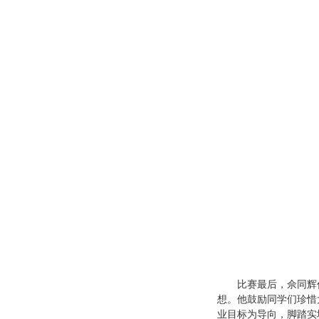
比赛最后，佘同辉
想。他鼓励同学们珍惜
业目标为导向，脚踏实