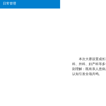
日常管理
本次大赛设置成长
科、外科、妇产科等多
刻理解：既有亲人患病
认知引发全场共鸣。