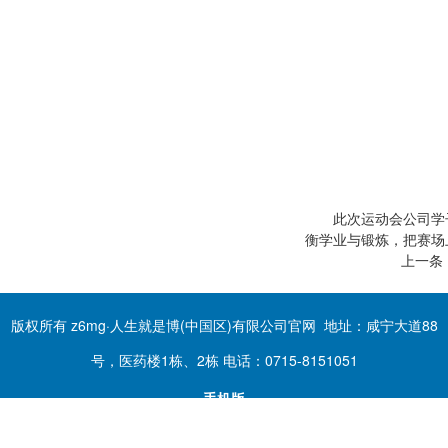
此次运动会公司学
衡学业与锻炼，把赛场
上一条
版权所有 z6mg·人生就是博(中国区)有限公司官网 地址：咸宁大道88
号，医药楼1栋、2栋 电话：0715-8151051
手机版