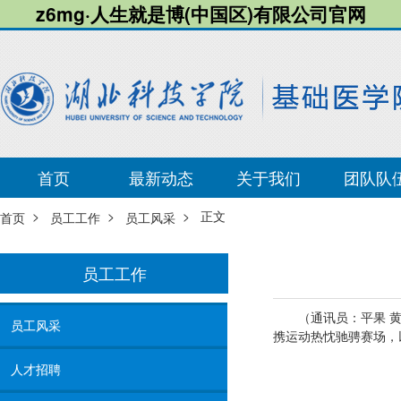
z6mg·人生就是博(中国区)有限公司官网
首页
最新动态
关于我们
团队队
>
>
> 正文
首页
员工工作
员工风采
员工工作
（通讯员：平果 黄
员工风采
携运动热忱驰骋赛场，
人才招聘