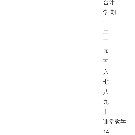
合计
学 期
一
二
三
四
五
六
七
八
九
十
课堂教学
14