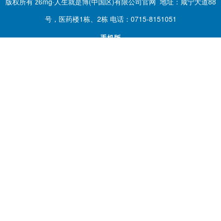
版权所有 z6mg·人生就是博(中国区)有限公司官网 地址：咸宁大道88
号，医药楼1栋、2栋 电话：0715-8151051
手机版