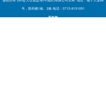
版权所有 z6mg·人生就是博(中国区)有限公司官网 地址：咸宁大道88
号，医药楼1栋、2栋 电话：0715-8151051
手机版