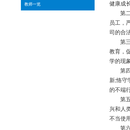
健康成长
教师一览
第
员工，
司的合法
第
教育，
学的现
第
新;恪
的不端
第
兴和人
不当使
第