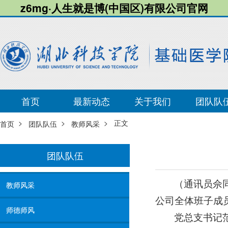
z6mg·人生就是博(中国区)有限公司官网
首页
最新动态
关于我们
团队队
>
>
> 正文
首页
团队队伍
教师风采
团队队伍
（通讯员佘同
教师风采
公司全体班子成
师德师风
党总支书记