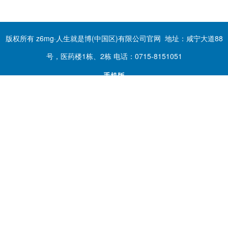
版权所有 z6mg·人生就是博(中国区)有限公司官网 地址：咸宁大道88
号，医药楼1栋、2栋 电话：0715-8151051
手机版