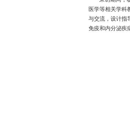
医学等相关学科
与交流，设计指
免疫和内分泌疾