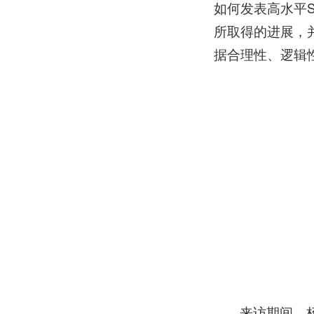
如何发表高水平
所取得的进展，
据合理性、逻辑
来访期间，