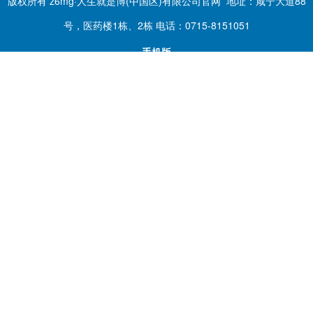
版权所有 z6mg·人生就是博(中国区)有限公司官网 地址：咸宁大道88
号，医药楼1栋、2栋 电话：0715-8151051
手机版