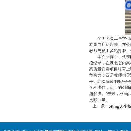
全国老员工医学创
赛事自启动以来，在公
教师与员工多轮打磨，
本次比赛中，代表
模纪录，在湖北省内高
高质量竞赛项目培育上
争实力；四是教师指导
平。此次成绩的取得得
学科协作，员工的创新
题解决。”未来，z6
贡献力量。
上一条：
z6mg人生